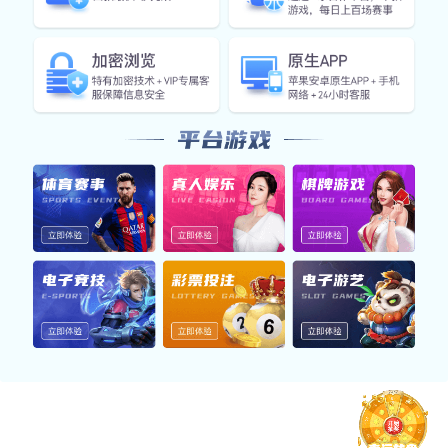
著名外科医生主刀。手术过程比较顺利，医生表示修
复韧带需要一定时间，而完全恢复则需要更加漫长的
训练与调养过程。
根据医疗团队的评估，通常情况下，即使手术成功，
患者也需要经历至少数周至数月的不适，以便逐渐恢
复正常状态。此外，由于每位运动员体质不同，其具
体恢复时间也会有所差异，这让人们对于未来充满期
待同时又有些担忧。
在康复期间，卡尔多索还需进行物理治疗，以增强关
节周围肌肉力量，并逐步提高活动范围。尽管这是一
个漫长而艰辛的过程，但他本人表示会全力以赴，希
望能早日重返赛场。