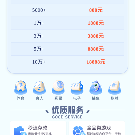
一员。然而，在最近的一场比赛中，他不幸遭遇了右
脚踝扭伤。在比赛结束后，队医对其进行了初步诊
断，认为伤情较为严重，需要进一步的检查和治疗。
经过详细检查，医生确认卡尔多索的右脚踝韧带受损
情况较为严重，因此决定采取手术治疗。这一决定不
仅是为了帮助他尽快康复，也是为了确保他今后的职
业生涯不会受到更大的影响。
这次受伤不仅让球迷感到惋惜，也引起了媒体和业内
人士的广泛关注。许多人开始讨论运动员在高强度比
赛中的身体承受能力，以及如何减少类似伤病发生的
几率。
2、手术过程与恢复期
卡尔多索接受手术是在一家专业医院进行的，手术由