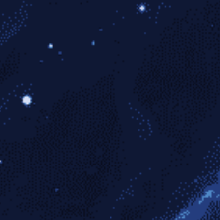
福德、马夏尔等也不断为B费提供支援，他们之间形成了良好的互
充满威胁，为对手制造了大量困扰。
术布局的巧妙安排也是确保团队效能的重要因素。通过合理配置
长，共同构建起强大的进攻体系，从而帮助B费实现更多助攻。
展的积极影响
不仅是个人荣誉，更代表着曼联整体实力提升的重要标志。这一成
信心，同时也期待能够继续改善表现，以争取更多胜利。
保持这样的状态，曼联无疑将在争夺奖杯方面占据优势。年轻球
也将努力提升自身水平，为球队贡献力量，实现个人与集体目标
益激烈竞争的大环境下，保持这种良性的循环尤为重要。这不仅
，为足球事业注入新鲜活力。