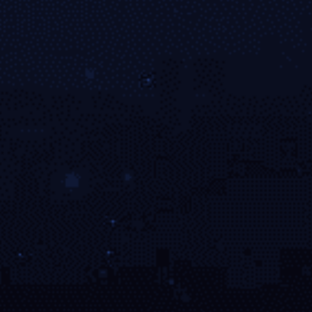
空间充足但面临阵容
尤文图斯计划与卡卢卢续约至
2031年
-19
推荐
2026-07-10
推荐
联系我们
河北省秦皇岛市山海关区关城南路39号
support@motlowems.com
载