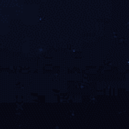
26岁莱奥合同剩两年自愿离
队身价50
2026-06-23
推荐
贝博网页版
贝博网页版官方网站【KY1.AC】官网认证:手机版、app下
、登录入口、官方网站、网页版、平台、网址、地址、注
册、娱乐，贝博网页版(中国)官方网站欢迎大家选择真正的