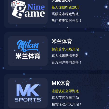
费迪南德
在当今足球的舞台上
的肯定，更是对整个
止，而他的表现也突