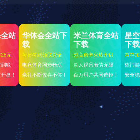
作、对未来发展的影响以及费迪南德的观点及其深意。通过这些
值，以及他在球队中扮演的重要角色。
能力之卓越
，便以其精湛的传球技术和敏锐的比赛嗅觉令人印象深刻。他能够
种能力使得他成为球队进攻中不可或缺的一环。
刻总能挺身而出，无论是直接助攻还是创造机会，他总能为球队提
松找到空档，将球送到最需要的位置，这种精准度让他的助攻次
场上的领导力与激情感染着周围队友，他不仅是一名优秀的组织者
，整个团队都发挥出了更高水准。
作的重要性
团队合作的运动，而B费追平助攻纪录充分体现了这一点。他并不
这样的成就。正是因为有了默契十足的配合，才使得他的表现更