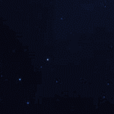
肖恩斯威尼正式成为魔术队历
湖人薪资
史第16
调整的
2026-06-16
推荐
2026-07
推荐网站