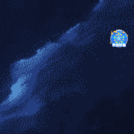
动关系。这种相互信任
阵容与战术理念，使得
就激励着全队上下，使
员如格林伍德和埃兰加
双丰收。
会推动球队的发展，还