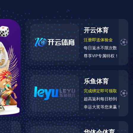
App
公司
体育
注册入口
简介
快讯
博网页版
赛事实时同步
APP
为您带来高速、高清、稳定的观
端访问