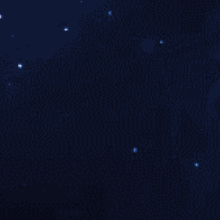
展望未来，希望这样
员也将在潜移默化中
上一篇：
斯科尔斯驳舒梅切尔观点曼联引进…
热榜精选
#1
#2