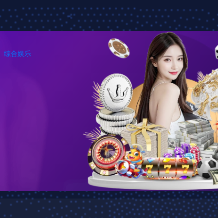
全天更新 ·
贝
无论您身在何处，
贝博网页版
赛体验。
下载客户端
网页