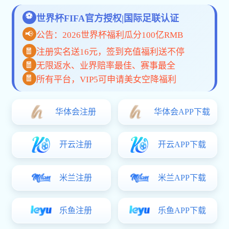
山东男篮赛季回顾外援表现不佳引
发热议与季后赛的精彩瞬间
2026-06-17 01:23
29 次阅读