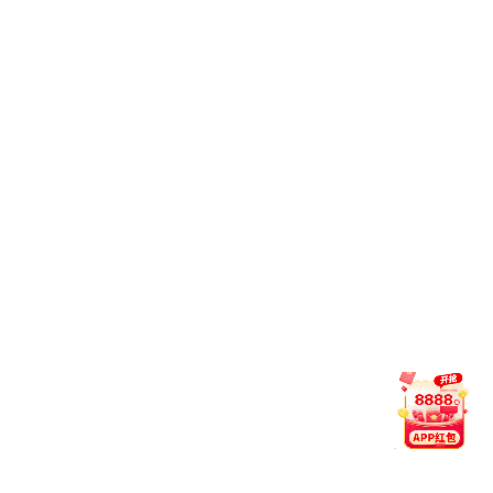
特别是在第二轮的一场焦点战役中，山东男篮面对的
是实力雄厚且状态火热的对手。在这一场激烈交锋
中，本土核心球员们顶住压力，各自打出了个人最好
的表现。他们利用默契配合频频打穿对方防线，而替
补席上的年轻小将也勇敢站出来，为团队贡献重要分
数，这样齐心协力推动着球队向前发展。
这些精彩瞬间不仅给予队伍信心，更让支持者倍感振
奋。即便最终未能走远，但这种拼搏精神及团结协作
所带来的力量，将会成为未来继续奋斗的重要动力来
源。
4、未来发展方向探讨
经过一个相对波折但又富有教育意义的赛季之后，对
于山东男篮来说，有必要进行深刻反思并制定切实可