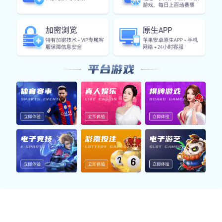
大，不少评论认为应该及时调整，引进更适合球队风
格的新外援。这一问题无疑成了整个赛季讨论的焦点
之一，也成为球迷心中的一大遗憾。
2、战术体系调整探索
面对较差的外援表现，山东男篮不得不重新审视自身
战术体系。在常规赛初期，主教练尝试了一些新的战
术组合，包括更多地使用快速突破和三分投射。然
而，由于外援无法融入这些新战术，使得效果并不理
想。因此，在接下来的比赛中，教练组开始进行针对
性的调整。
例如，在面对防守强度较大的对手时，教练选择放弃
某些复杂战术，而是以简单有效的传切配合来寻求得
分机会。这一策略虽在一定程度上提升了球队效率，