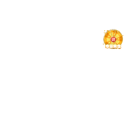
但缺乏深度和变化使得后续比赛再次遭遇瓶颈。同
时，全队上下也逐渐意识到必须依靠国内球员来承担
更多责任，这对于年轻球员而言既是挑战也是机遇。
通过不断实验与调试，山东男篮虽然没有找到完美解
决方案，却在过程中积累了宝贵经验，为未来的发展
奠定了一定基础。最终，在进入季后赛时，他们的一
些新战术终于显露出潜力，让人看到了希望。
3、季后赛中的精彩瞬间
尽管常规赛成绩波动不居，但山东男篮在季后赛阶段
却展现出不同寻常的斗志。在首轮对阵劲敌时，他们
以顽强拼搏赢得关键胜利，让球迷看到团队凝聚力的
重要性。其中几场比赛更是充满戏剧性，比如最后关
头逆转获胜的一役，让全场观众为之沸腾。