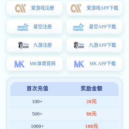
首页
/
体育快讯
在CBA第19轮的比赛中，庞峥麟凭借出色的表现荣膺
本土最佳球员，引发了广泛的热议。这一评选不仅体
现了他个人卓越的篮球技艺，也反映了整个CBA联赛
在本土球员培养方面所取得的进步。文章将从四个方
面对这一事件进行深入分析，包括庞峥麟的个人表
现、评选标准及影响、媒体和球迷反响，以及对未来
CBA发展的启示。通过这些角度，我们可以更全面地
理解这次评选的重要性以及庞峥麟所代表的新时代篮
球运动员形象。
1、庞峥麟的精彩表现