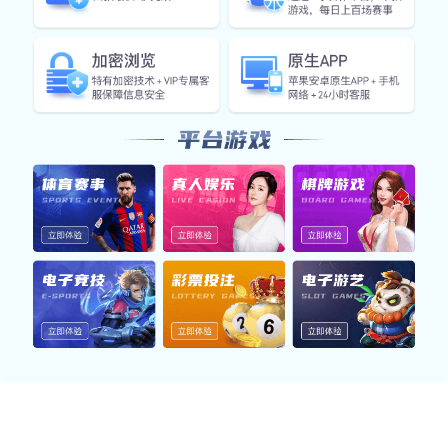
刺和跳投中，他都能够充分展现出自己的运动天赋，
让人印象深刻。
2、评选标准与过程分析
CBA本土最佳球员评选是一个综合考量球员各项数据
与实际贡献的重要活动。本次评选主要依据的是球员
在单场比赛中的得分、助攻、篮板等基本数据，同时
也考虑到了对球队整体影响力和关键时刻表现等因
素。这样的评选机制旨在公平、公正地评价每位参赛
球员。
值得注意的是，本次评选过程中还引入了专家评分与
公众投票相结合的方法。专家们基于专业知识给予评
价，而公众投票则赋予了普通球迷参与感，使得这一
荣誉更具广泛性。然而，在某些情况下，这种双重评