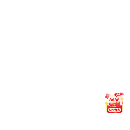
温。不少网友表达了对他的喜爱与支持，有人称赞他
的技术风格独特，也有人认为他的成长经历值得更多
年轻人学习。这种广泛关注不仅提升了他个人的人
气，也进一步推动了中国篮球文化的发展。
当然，也有部分声音提出不同看法，认为应当更加注
重团队合作而非单个明星效应。但总体来看，大多数
人对庞峥麟获得此殊荣表示认同，并期待看到更多本
土新星崭露头角，共同推动CBA联赛向前发展。
4、未来CBA发展的启示
此次评选结果揭晓后，不少业内人士开始思考中国篮
球未来的发展方向。首先，从青年人才培养角度来
看，现在越来越多优秀年轻球员涌现出来，这是整个
联赛健康发展的重要标志。各俱乐部应继续加大投