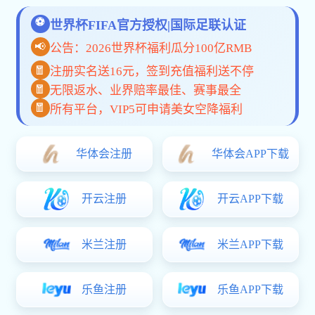
CBA第19轮本土最佳球员评选结果
揭晓庞峥麟荣膺殊荣引发热议
2026-06-07 00:25
30 次阅读