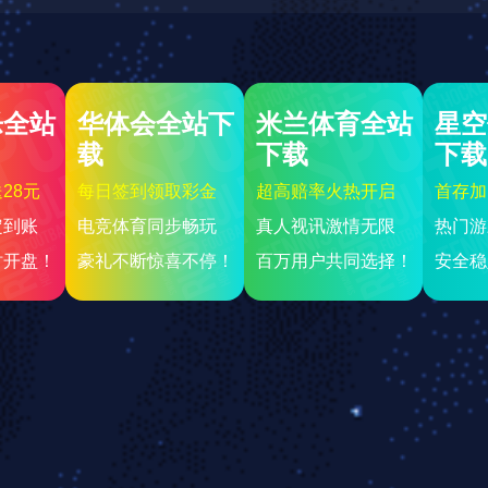
些分析，我们可以更全面地理解姆巴佩对于复出的坚定决心及其
的职业精神
动员，姆巴佩始终展现出超凡的职业精神。他深知在高水平比赛
期间，他也不愿意放弃任何一次提升自己的机会。这种坚韧不拔
对比赛胜利的不懈追求上。
我的严格要求也是他成功的重要原因之一。在面对伤病这种不可
等待。他清楚只有通过不断努力和训练才能保持竞技状态，从而
励了身边队友，也让球迷们更加崇拜他。每一次踏上球场，姆巴
种责任感驱动着他在逆境中依然坚持奋斗。
容与方法
初期的状态，姆巴佩在皇马基地进行了一系列专业化的加练。这
术细节强化等多个方面，以确保各项身体指标得到全面提升。针