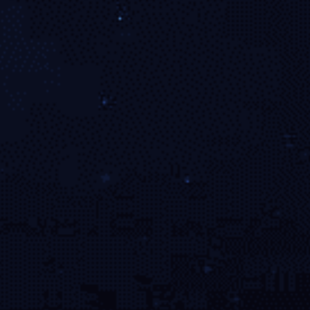
4
杰伦布朗攻防两端表现出色助
力球队
2026-05-30
推荐