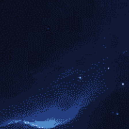
同时，他积极向上的
的姿态迎接接下来的
4、球迷与
对于穆巴佩前往皇马
这体现出了顶级运动
与此同时，球迷们也
快回到绿茵场上，用
综合来看，无论是媒
在未来再次闪耀光芒
总结：
综上所述，姆巴佩休