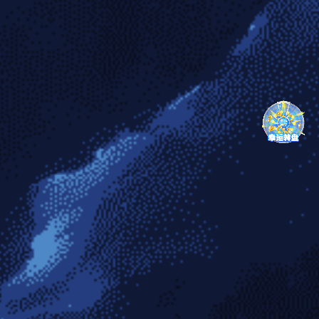
总结与反思。他利用数
奏。
内快速恢复体能。这种
中充满信心。
来的积极变化将直接影
力，这使得他的复出成
季，各支球队都希望能
概率。