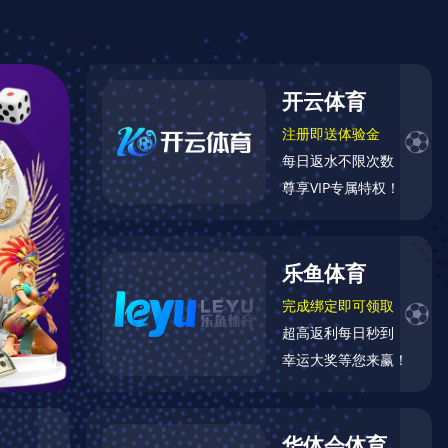
App
公司
体育
注册入口
简介
快讯
博网页版
赛事实时同步
APP
为您带来高速、高清、稳定的观
端访问