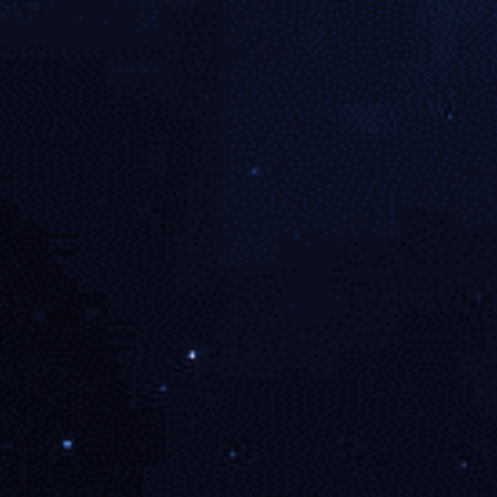
热榜精选
#1
#2
马科斯略伦特：全力以赴的乌
巴里认为
拉圭让我
同场摩
2026-07-31
推荐
2026-06
推荐网站