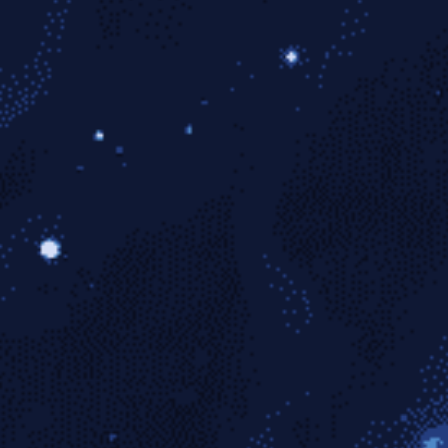
力的培养。
，姆巴佩还会结合视频分析，对自己过去几场比赛中的表现进行
处，并制定相应改进方案，以便在复出后能够更好地适应比赛节
，为姆巴佩量身定制了科学合理的训练计划，使其能够在短时间
不仅提高了他的身体素质，还增强了心理素质，让他在未来比赛
响
，无疑是皇马战术体系中的重要一环。随着他的恢复，加练所带
他不仅拥有强大的个人能力，还具备带动全队士气和凝聚力的能
题。
计将在接下来的关键比赛中发挥重要作用。面对竞争激烈的新赛
巴佩这样的明星球员回归，无疑会提升皇马的竞争力，提高取胜