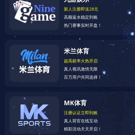
姆巴
在足球世界中，球员
近期，姆巴佩因伤暂
四个方面详细阐述这