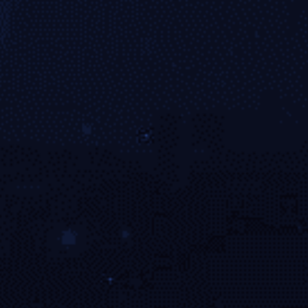
#3
#
赖斯与贝林厄姆不宜
王大雷谈国足世界杯梦想球迷
热情点
-09
推荐
2026-07-29
推荐
联系我们
河北省秦皇岛市山海关区关城南路39号