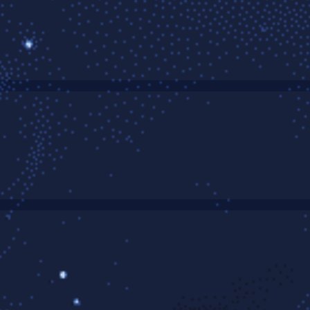
佩休息期间前往皇马基地加练力争本
2026-07-03 00:36
34 次阅读
首页
/
体育快讯
的状态与训练息息相关，而姆巴佩作为当今足坛最耀眼的明星之
时休战，但他并没有选择完全放松，而是前往皇马基地加练，力
一事件，包括姆巴佩的职业精神、加练的具体内容与方法、对球