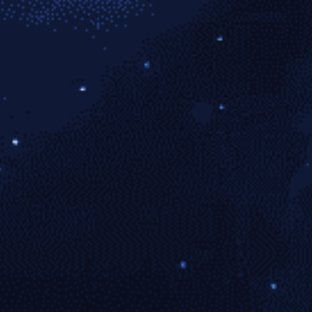
自身发展的高度重视
多期待和惊喜。
未来，我们期待看到
断挑战自我的过程中
展奠定坚实基础。
上一篇：
祝开拓者球员卡马拉26岁生日快乐…