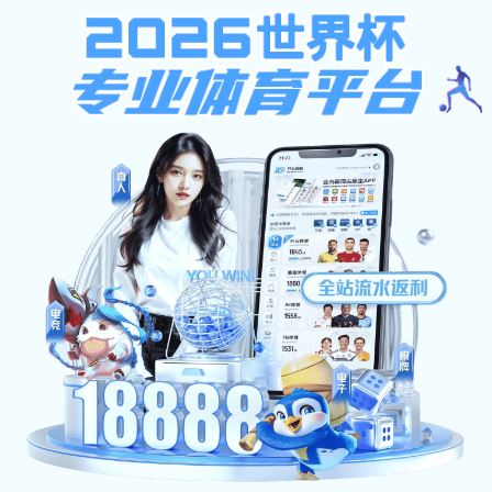
注册入口
全天更新 ·
贝博网页版
赛
事实时同步
无论您身在何处，
贝博网页版APP
为您带来高速、
高清、稳定的观赛体验。
下载客户端
网页端访问