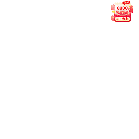
状态，将会有更大的成就等待他们去追逐。
4、影响整场比赛基调
杰伦·布rown之所以被认为是定下比赛基调的重要人
物，与他的全能型角色密切相关。当他打出强势表现
的时候，自然会激发起队友们更大的斗志。而这种正
向反馈循环，会让整个团队形成良性的竞技状态，提
高整体协作效率。在这场关键赛事中，他早期阶段就
带动起全队氛围，使得凯尔特人在心理上占据主动
权。
显然，当一名核心球员如杰伦打出如此惊艳表现后，
对手往往很难找到破解之法，这进一步增强了凯尔特
人的自信心。不少情况下，他们便会因为一次又一次
成功配合而彻底掌控赛局。同时，这样持续施压也迫